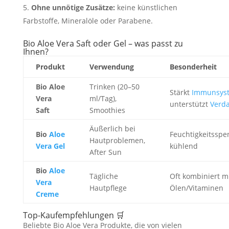
Ohne unnötige Zusätze:
keine künstlichen
Farbstoffe, Mineralöle oder Parabene.
Bio Aloe Vera Saft oder Gel – was passt zu
Ihnen?
Produkt
Verwendung
Besonderheit
Bio Aloe
Trinken (20–50
Stärkt
Immunsys
Vera
ml/Tag),
unterstützt
Verd
Saft
Smoothies
Äußerlich bei
Bio
Aloe
Feuchtigkeitsspe
Hautproblemen,
Vera Gel
kühlend
After Sun
Bio
Aloe
Tägliche
Oft kombiniert m
Vera
Hautpflege
Ölen/Vitaminen
Creme
Top-Kaufempfehlungen 🛒
Beliebte Bio Aloe Vera Produkte, die von vielen