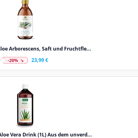
oe Arborescens, Saft und Fruchtfle...
23,99 €
-20%
loe Vera Drink (1L) Aus dem unverd...