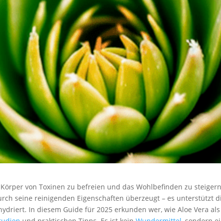
Körper von Toxinen zu befreien und das Wohlbefinden zu steigern
urch seine reinigenden Eigenschaften überzeugt – es unterstützt d
ydriert. In diesem Guide für 2025 erkunden wer, wie Aloe Vera als
tudien
und praktischen Tipps. Es ist kein
Wundermittel
, sondern e