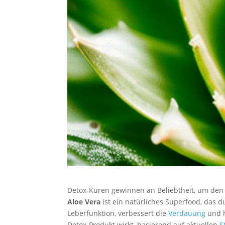
Detox-Kuren gewinnen an Beliebtheit, um den 
Aloe Vera
ist ein natürliches Superfood, das d
Leberfunktion, verbessert die
Verdauung
und h
Detox-Produkt wirkt, basierend auf aktuellen
S