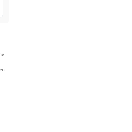
che
en.