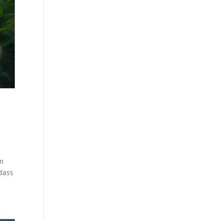
em
dass